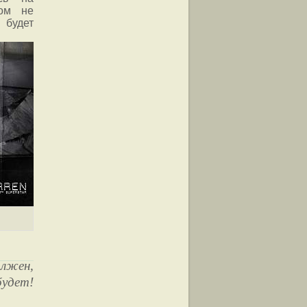
ком не
 будет
олжен,
будет!