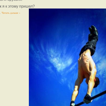
к я к этому пришел?
..
Читать дальше »