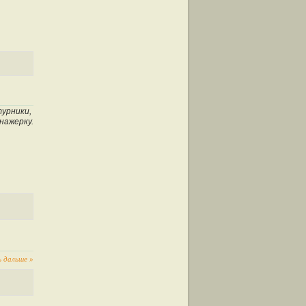
турники,
енажерку.
 дальше »