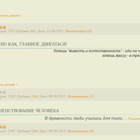
итать дальше »
ров:
578
|
Добавил:
h0t
|
Дата:
12.06.2011
|
Комментарии (0)
НО КАК, ГЛАВНОЕ ДВИГАТЬСЯ!
Хочешь "живость и естественность" - иди на 
хочешь массу - в тр
ть дальше »
ров:
1264
|
Добавил:
h0t
|
Дата:
08.06.2011
|
Комментарии (1)
ШЕНСТВОВАНИЕ ЧЕЛОВЕКА
В древности люди учились для того
,
...
Читать
ров:
1291
|
Добавил:
h0t
|
Дата:
06.06.2011
|
Комментарии (0)