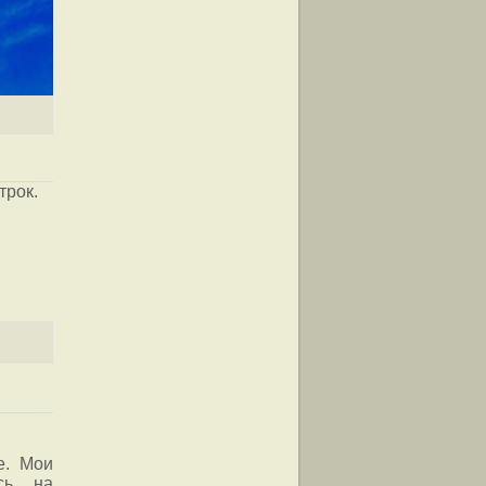
трок.
трежь
е. Мои
сь на