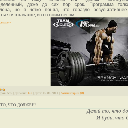
еделенный, даже до сих пор срок. Программа тол
влена, но я четко понял, что гораздо результативнее
ться и в качалке, и со своим весом.
дальше »
ров:
539
|
Добавил:
h0t
|
Дата:
19.06.2011
|
Комментарии (0)
ТО, ЧТО ДОЛЖЕН!
Делай то, что д
И будь, что 