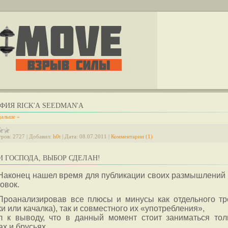
ФИЯ RICK'А SEEDMAN'А
дальше »
ров:
2727
|
Добавил:
h0t
|
Дата:
08.07.2011
|
Комментарии (1)
 ГОСПОДА, ВЫБОР СДЕЛАН!
Наконец нашел время для публикации своих размышлений 
овок.
Проанализировав все плюсы и минусы как отдельного тр
ки или качалка), так и совместного их «употребления»,
л к выводу, что в данный момент стоит заниматься тол
ах и брусьях.