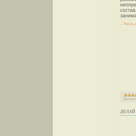
неопр
соста
занима
...
Читать 
Просмот
ДЕЛАЙ 