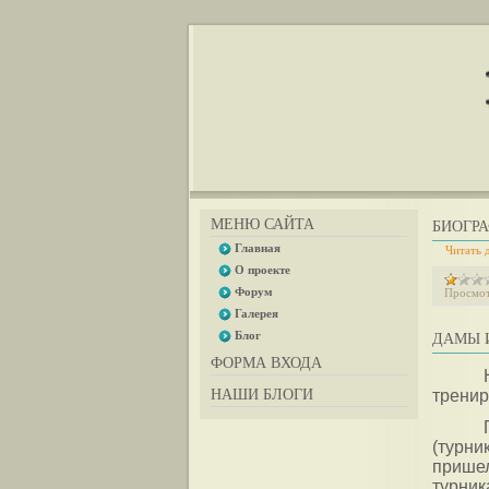
МЕНЮ САЙТА
БИОГРА
Главная
...
Читать 
О проекте
Форум
Просмот
Галерея
Блог
ДАМЫ И
ФОРМА ВХОДА
НАШИ БЛОГИ
тренир
(турни
прише
турник