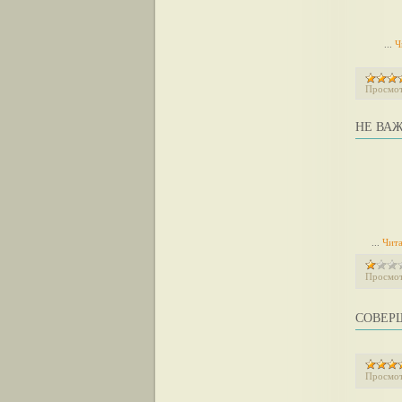
...
Ч
Просмот
НЕ ВАЖ
...
Чита
Просмот
СОВЕР
Просмот