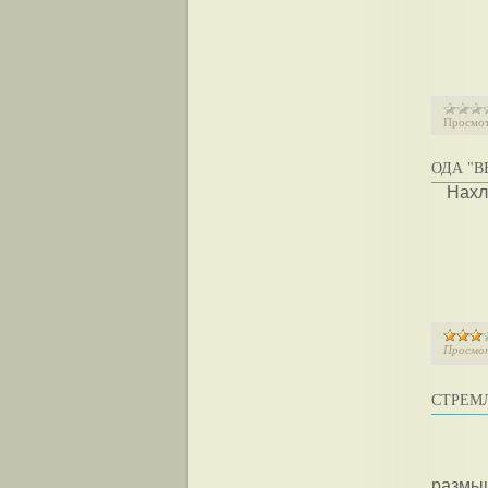
Просмот
ОДА "В
Нахл
Просмо
СТРЕМ
размы