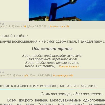
ров:
614
|
Добавил:
h0t
|
Дата:
24.06.2011
|
Комментарии (0)
ЕЛИКОЙ ТРОЙКЕ"
ынули воспоминания и не смог сдержаться. Накидал пару с
Ода великой тройке
Хочу, чтобы гриф прогибался на мне,
Под давлением огромного веса!
Хочу, чтобы мощь кипела во мне,
Когда я на тонкой,
...
Читать дальше »
тров:
557
|
Добавил:
h0t
|
Дата:
19.06.2011
|
Комментарии (0)
ЛЕНИЕ К ФИЗИЧЕСКОМУ РАЗВИТИЮ, ЗАСТАВЛЯЕТ МЫСЛИТЬ
Семь раз отмерь, один раз о
Всем доброго вечера, многоуважаемые однополчан
шления на тему "качалка или турники" затянули